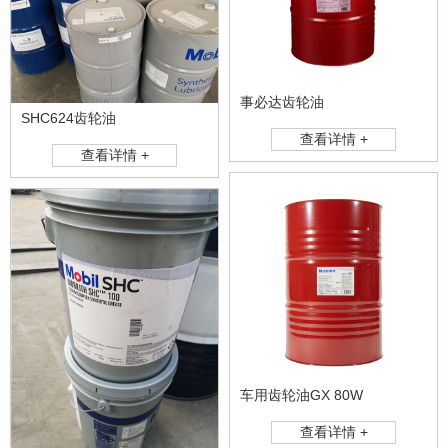
事必达齿轮油
SHC624齿轮油
查看详情 +
查看详情 +
车用齿轮油GX 80W
查看详情 +