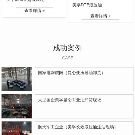
美孚DTE液压油
查看详情 +
查看详情 +
成功案例
CASE
国家电网咸阳（昆仑变压器油卸货）
大型国企美孚昆仑工业油卸货现场
航天军工企业（美孚长效液压油注油现场）