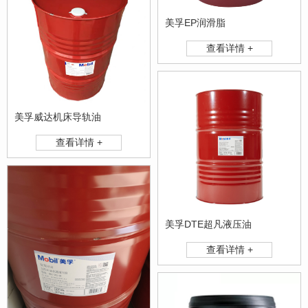
美孚EP润滑脂
查看详情 +
美孚威达机床导轨油
查看详情 +
美孚DTE超凡液压油
查看详情 +